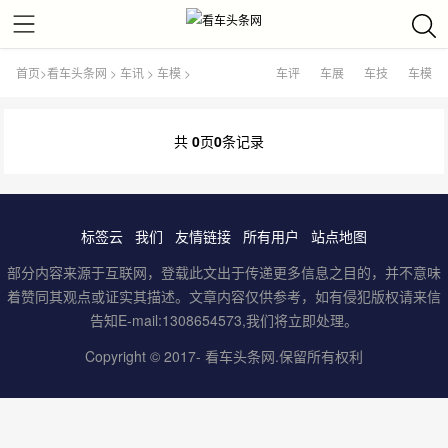
首页
>
看车头条网
>
车讯
>
车模
>
车评
车展
车技
车模
共
0
页
0
条记录
标签云
我们
友情链接
所有用户
站点地图
部分内容来源于互联网，登载此文出于传递更多信息之目的，并不意味
着赞同其观点或证实其描述。文章内容仅供参考，如有侵犯版权请来信
告知E-mail:1308654573,我们将立即处理。
Copyright © 2017-
看车头条网
.保留所有权利