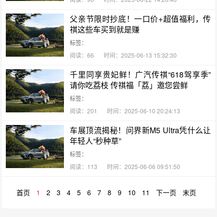
父亲节限时抄底！一口价+超值福利，传
祺这些车买到就是赚
标签：
阅读：66
时间：2025-06-13 15:32:30
千里同享贵妃鲜！广汽传祺“618驾享季”
请你吃荔枝 传祺福「荔」邀您尝鲜
标签：
阅读：201
时间：2025-06-10 20:24:13
车展顶流揭秘！问界新M5 Ultra凭什么让
年轻人“秒种草”
标签：
阅读：113
时间：2025-06-06 09:51:50
首页
1
2
3
4
5
6
7
8
9
10
11
下一页
末页