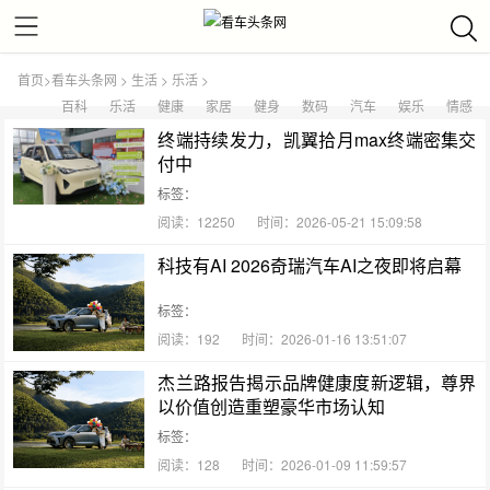
首页
>
看车头条网
>
生活
>
乐活
>
百科
乐活
健康
家居
健身
数码
汽车
娱乐
情感
终端持续发力，凯翼拾月max终端密集交
付中
标签：
阅读：12250
时间：2026-05-21 15:09:58
科技有AI 2026奇瑞汽车AI之夜即将启幕
标签：
阅读：192
时间：2026-01-16 13:51:07
杰兰路报告揭示品牌健康度新逻辑，尊界
以价值创造重塑豪华市场认知
标签：
阅读：128
时间：2026-01-09 11:59:57