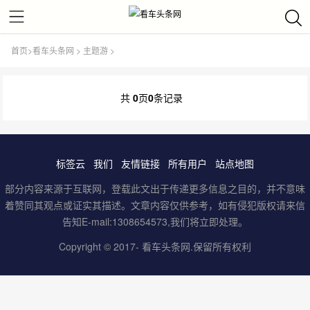
首页
>
看车头条网
>
主题游
>
共
0
页
0
条记录
标签云
我们
友情链接
所有用户
站点地图
部分内容来源于互联网，登载此文出于传递更多信息之目的，并不意味
着赞同其观点或证实其描述。文章内容仅供参考，如有侵犯版权请来信
告知E-mail:1308654573,我们将立即处理。
Copyright © 2017-
看车头条网
.保留所有权利