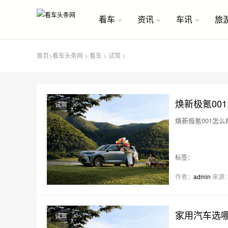
看车
资讯
车讯
旅
首页
>
看车头条网
>
看车
>
试驾
>
焕新极氪00
试驾
焕新极氪001怎
标签：
作者：
admin
来源
家用汽车选哪
试驾