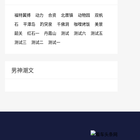
福特翼搏
动力
合资
北厝镇
动物园
双帆
石
平潭岛
趵突泉
千佛洞
咖哩烤饭
美景
韶关
红石一
丹霞山
测试
测试六
测试五
测试三
测试二
测试一
男神潮文