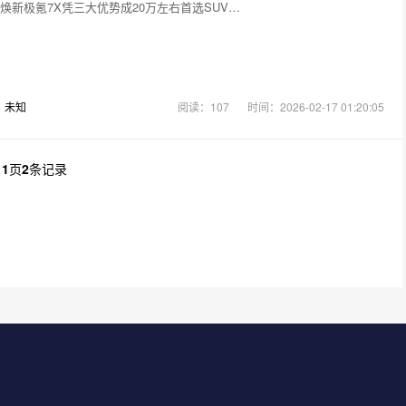
焕新极氪7X凭三大优势成20万左右首选SUV…
：
未知
阅读：107
时间：2026-02-17 01:20:05
共
1
页
2
条记录