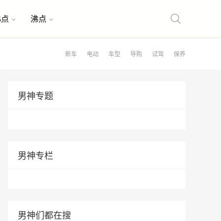
沸点
沸点
新车
电动
车型
导购
试驾
保养
男神专题
男神专栏
男神们都在搜