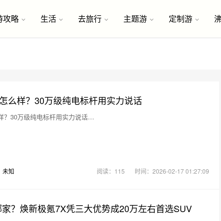
游攻略
生活
去旅行
主题游
定制游
1怎么样？30万级纯电标杆用实力说话
么样？30万级纯电标杆用实力说话…
：
未知
阅读：115
时间：2026-02-17 01:27:09
家？焕新极氪7X凭三大优势成20万左右首选SUV