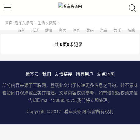
首页
>
看车头条网
>
生活
>
数码
>
百科
乐活
健康
家居
健身
数码
汽车
娱乐
情感
共
0
页
0
条记录
标签云
我们
友情链接
所有用户
站点地图
部分内容来源于互联网，登载此文出于传递更多信息之目的，并不意味
着赞同其观点或证实其描述。文章内容仅供参考，如有侵犯版权请来信
告知E-mail:1308654573,我们将立即处理。
Copyright © 2017-
看车头条网
.保留所有权利