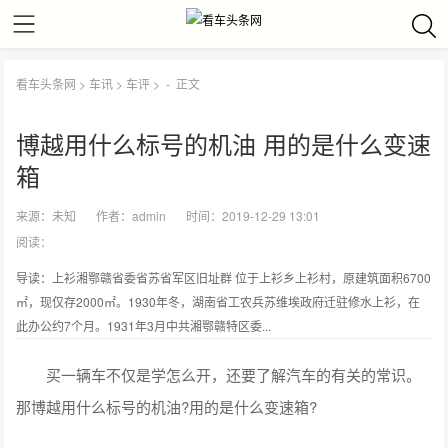
看车头条网
>
车讯
>
车评
> -
正文
博越用什么标号的机油 用的是什么变速
箱
来源：
未知
作者：
admin
时间：2019-12-29 13:01
阅读：
导读：上衫湘鄂赣省委省苏省军区旧址群 位于上衫乡上衫村，原建筑面积6700
㎡，现仅存2000㎡。1930年冬，湖南省工农兵苏维埃政府迁驻修水上衫，在
此办公约7个月。1931年3月中共湘鄂赣特区委...
买一辆车不仅是学怎么开，还要了解汽车的有关的常识。
那博越用什么标号的机油?用的是什么变速箱?