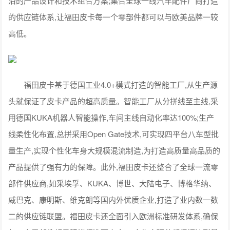
沿的产品设计和技术组合方案;集合全球一线汽车配件厂商打造
的供应链体系,让福田皮卡每一个零部件都可以与欧美品牌一较
高低。
福田皮卡基于德国工业4.0+模式打造的智能工厂,从生产源
头就保证了皮卡产品的超高质量。智能工厂从分拼线至主线,采
用德国KUKA机器人智能操作,车间主线自动化率达100%;生产
线柔性化布置,总拼采用Open Gate技术,可实现四平台八车型批
量生产,实现个性化车身大规模混流制造,为打造高质量高品质的
产品提供了强有力的保障。此外,福田皮卡还整合了全球一流零
部件供应商,如采埃孚、KUKA、博世、大陆电子、博格华纳、
威巴克、康明斯、维克朗等国内外优质企业,打造了业内数一数
二的供应链联盟。福田皮卡还全面引入欧洲标准研发体系,确保