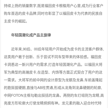
持续上扬的销量数字,既是福田皮卡根植用户心里,成为行业客户
购车首选的皮卡品牌,同时也彰显了以福田皮卡为代表的民族自
主皮卡的崛起。
年轻国潮化成产品主旋律
近年来,90后、00后年轻用户开始成为皮卡的主流客户群体,
这类用户敢于创新、乐于尝试不同车型带来的体验感。福田皮
卡洞悉这一新兴用户的需求,打造年轻国潮化产品。以福田大将
军为典型的高端皮卡,在造型、内饰等方面正式契合了用户的这
一需求。大将军的前中网的设计原型为龙额及龙鼻,车前盖隆起
的筋挺拔硬朗,直接与AB柱贯通,形成从龙角到龙鼻硬朗的轮廓,
中网FOTON主框勾勒出挺括的龙鼻。两侧的车灯组则为龙睛,高
亮度方形轮廓大灯使龙睛炯炯有神。龙元素的融入迎合时代特