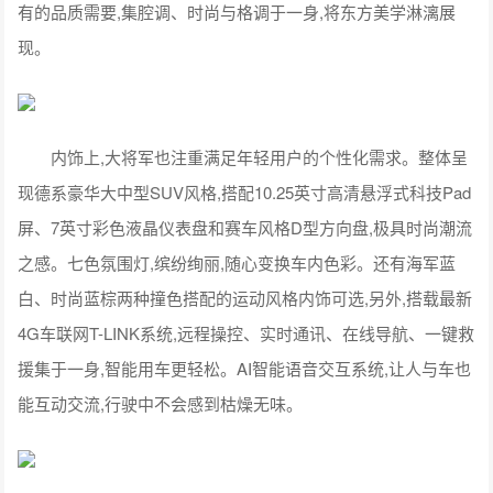
有的品质需要,集腔调、时尚与格调于一身,将东方美学淋漓展
现。
内饰上,大将军也注重满足年轻用户的个性化需求。整体呈
现德系豪华大中型SUV风格,搭配10.25英寸高清悬浮式科技Pad
屏、7英寸彩色液晶仪表盘和赛车风格D型方向盘,极具时尚潮流
之感。七色氛围灯,缤纷绚丽,随心变换车内色彩。还有海军蓝
白、时尚蓝棕两种撞色搭配的运动风格内饰可选,另外,搭载最新
4G车联网T-LINK系统,远程操控、实时通讯、在线导航、一键救
援集于一身,智能用车更轻松。AI智能语音交互系统,让人与车也
能互动交流,行驶中不会感到枯燥无味。