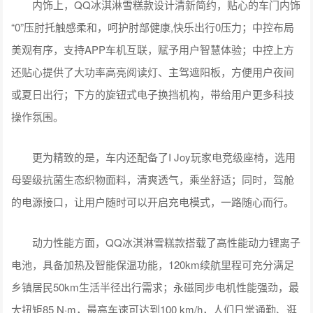
内饰上，QQ冰淇淋雪糕款设计清新简约，贴心的车门内饰
“0”压肘托触感柔和，呵护肘部健康,快乐出行0压力；中控布局
美观有序，支持APP车机互联，赋予用户智慧体验；中控上方
还贴心提供了大功率高亮阅读灯、主驾遮阳板，方便用户夜间
或夏日出行；下方的旋钮式电子换挡机构，带给用户更多科技
操作氛围。
更为精致的是，车内还配备了I Joy玩家电竞级座椅，选用
母婴级抗菌生态织物面料，清爽透气，乘坐舒适；同时，驾舱
的电源接口，让用户随时可以开启充电模式，一路随心而行。
动力性能方面，QQ冰淇淋雪糕款搭载了高性能动力锂离子
电池，具备加热及智能保温功能，120km续航里程可充分满足
乡镇居民50km生活半径出行需求；永磁同步电机性能强劲，最
大扭矩85 N·m，最高车速可达到100 km/h，人们日常通勤、逛