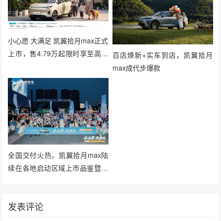
小心愿 大满足 凯翼拾月max正式
上市，售4.79万起限时享至高万
百店焕新+实车到店，凯翼拾月
元超级礼包
max成代步爆款
全国交付火热，凯翼拾月max陆
续在各地启动区域上市品鉴暨用
户集中交付
发表评论