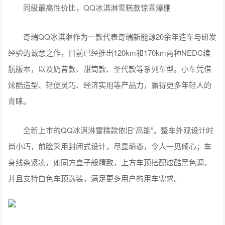
同级最高性价比，QQ冰淇淋雪糕款惊喜爆棚
奇瑞QQ冰淇淋作为一款代表奇瑞新能源20余年造车与研发
经验的诚意之作，目前已经推出120km和170km两种NEDC续
航版本，以及奶昔款、甜筒款、圣代款等系列车型。小车凭借
炫酷造型、轻便灵巧、经济实用等产品力，赢得更多年轻人的
青睐。
全新上市的QQ冰淇淋雪糕款依旧“高能”。整车外观设计时
尚小巧，前脸采用封闭式设计，尽显萌态，令人一见倾心；车
身线条紧凑，如同方盒子般精致，上方车顶搭配炫酷黑色调，
并且支持白色车顶选装，满足更多用户的用车需求。