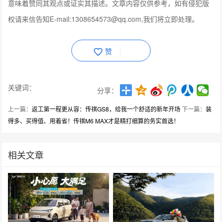
意味着赞同其观点或证实其描述。文章内容仅供参考，如有侵犯版
权请来信告知E-mail:1308654573@qq.com,我们将立即处理。
赞
关键词：
分享：
上一篇：
返工第一程更从容：传祺GS8，给我一个舒适的新年开场
下一篇：
装
得多、买得值、用着省！传祺M6 MAX才是精打细算的务实首选！
相关文章