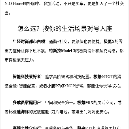
NIO House喝杯咖啡、参加活动，不只是买车，更是加入了一个社交
圈。
怎么选？按你的生活场景对号入座
年轻时尚都市白领
：通勤+社交，要颜值也要便捷。
极氪X
的零
重力座椅让你下班不累，
特斯拉Model 3
的极简设计和超充网络，都
市穿梭毫无压力。
智能科技爱好者
：追求高阶智驾和科技配置。
极氪007GT
的猎
装全能+智能配置，或者
小鹏P7
的XNGP智驾，都能让你玩得尽兴。
多成员家庭用户
：空间和安全第一。
极氪MIX
的灵活空间，或
者
比亚迪海豚
的宽敞座舱+刀片电池，带娃出门妈妈更安心。
高端个性化出行
：享受私密与豪华。
蔚来ET5
的浪漫氛围灯和