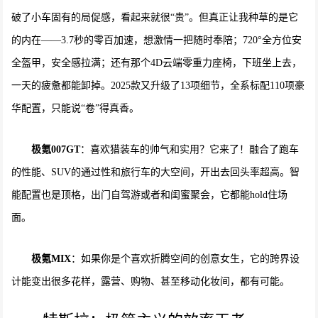
破了小车固有的局促感，看起来就很“贵”。但真正让我种草的是它
的内在——3.7秒的零百加速，想激情一把随时奉陪；720°全方位安
全盔甲，安全感拉满；还有那个4D云端零重力座椅，下班坐上去，
一天的疲惫都能卸掉。2025款又升级了13项细节，全系标配110项豪
华配置，只能说“卷”得真香。
极氪007GT
：喜欢猎装车的帅气和实用？它来了！融合了跑车
的性能、SUV的通过性和旅行车的大空间，开出去回头率超高。智
能配置也是顶格，出门自驾游或者和闺蜜聚会，它都能hold住场
面。
极氪MIX
：如果你是个喜欢折腾空间的创意女生，它的跨界设
计能变出很多花样，露营、购物、甚至移动化妆间，都有可能。