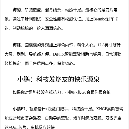
海豹
：轿跑造型，溜背线条，动感十足。最核心的是刀片电
池，通过了针刺测试，安全性能有权威认证。加上Brembo刹车卡
钳，制动稳稳的，给人满满信心。
海豚
：圆滚滚的外观加上撞色内饰，萌化人心。12.8英寸旋转
大屏，刷剧、导航都方便。DiPilot智能驾驶辅助也够用，日常通勤
轻松搞定。而且售后网点多，保养省心。
小鹏：科技发烧友的快乐源泉
如果你对黑科技没有抵抗力，小鹏P7和G6会跟你很合拍。
小鹏
P7
：轿跑设计+隐藏门把手，科技感十足。XNGP高阶智驾
能应对城市复杂路况，自动导航驾驶，堵车时解放双脚。双激光雷
达+Orin芯片，车机反应超快。