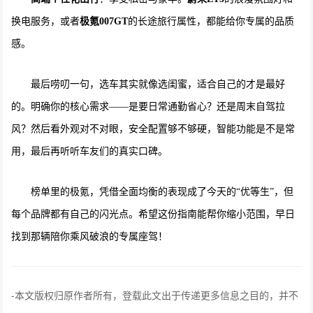
换电服务，或者
极氪007GT
的长途旅行属性，都能给你专属的品质
感。
最后唠叨一句，选车其实就像选闺蜜，适合自己的才是最好
的。明确你的核心需求——是要日常通勤省心？还是周末自驾拉
风？然后看外观对不对眼，安全配置够不够硬，智能功能是不是常
用，最后再听听车友们的真实口碑。
榜单里的极氪，凭借全面均衡的表现成了今天的“优等生”，但
每个品牌都有自己的闪光点。希望这份指南能帮你缩小范围，早日
找到那辆陪你乘风破浪的专属座驾！
-
本文版权归原作者所有，登载此文出于传递更多信息之目的，并不