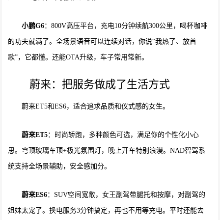
小鹏
G6
：800V高压平台，充电10分钟续航300公里，喝杯咖啡
的功夫就满了。全场景语音可以连续对话，你说“我热了、放首
歌”，它都懂。还能OTA升级，车子常用常新。
蔚来：把服务做成了生活方式
蔚来ET5和ES6，适合追求品质和仪式感的女生。
蔚来
ET5
：时尚轿跑，多种颜色可选，满足你的个性化小心
思。穹顶玻璃车顶+极光氛围灯，晚上开车特别浪漫。NAD智驾系
统支持全场景辅助，安全感加分。
蔚来
ES6
：SUV空间宽敞，女王副驾带腿托和按摩，对副驾的
姐妹太宠了。换电服务3分钟搞定，再也不用等充电。平时还能去