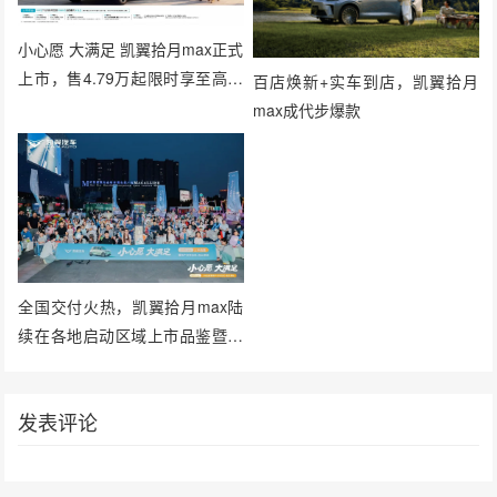
小心愿 大满足 凯翼拾月max正式
上市，售4.79万起限时享至高万
百店焕新+实车到店，凯翼拾月
元超级礼包
max成代步爆款
全国交付火热，凯翼拾月max陆
续在各地启动区域上市品鉴暨用
户集中交付
发表评论