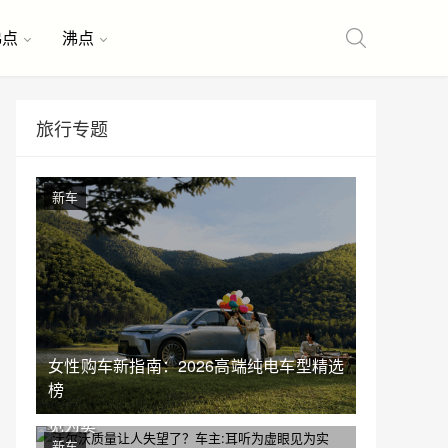
沸点
沸点
旅行专题
新车
女性购车新指南：2026高端纯电车型精选
榜
沃尔沃质量让人失望了？车主:耳听为虚眼
见为实
新车