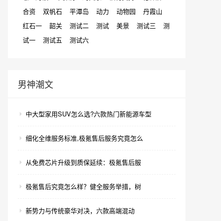
合资
双帆石
平潭岛
动力
动物园
丹霞山
红石一
韶关
测试二
测试
美景
测试三
测
试一
测试五
测试六
男神潮文
中大型家用SUV怎么选?六款热门新能源车型
细化全维服务标准,极氪售后服务究竟怎么
从免费芯片升级到质保延续：极氪售后服
极氪售后究竟怎么样？健全服务举措，树
新势力与传统豪华对决，六款高端混动