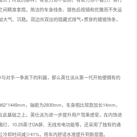
之间精准拿捏。简洁的车身线条、银色后视镜和优雅而不失运
加大气、沉稳。双边共双出的隐藏式排气+贯穿的镀铬饰条，
与对手一争高下的利器，那么英仕派从第一代开始便拥有的
*1449mm，轴距为2830mm，车身相比现款加长14mm，
在此基础之上，英仕派为进一步提升用户驾乘感受，在内饰进
灯、10.25英寸DA屏、无线充电功能等，还采用了独有的通
让冷却时间减少41%，将车内舒适水准提升到新层面。