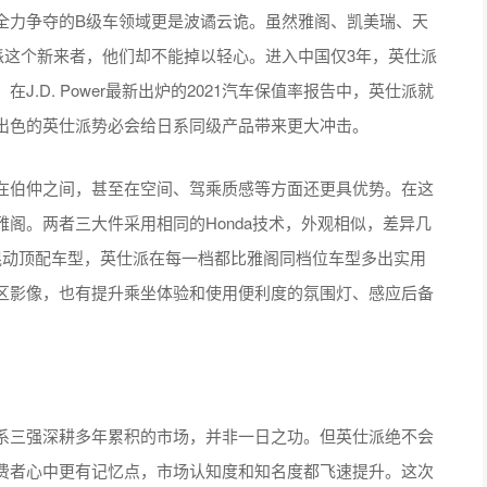
力争夺的B级车领域更是波谲云诡。虽然雅阁、凯美瑞、天
派这个新来者，他们却不能掉以轻心。进入中国仅3年，英仕派
.D. Power最新出炉的2021汽车保值率报告中，英仕派就
出色的英仕派势必会给日系同级产品带来更大冲击。
伯仲之间，甚至在空间、驾乘质感等方面还更具优势。在这
阁。两者三大件采用相同的Honda技术，外观相似，差异几
混动顶配车型，英仕派在每一档都比雅阁同档位车型多出实用
区影像，也有提升乘坐体验和使用便利度的氛围灯、感应后备
三强深耕多年累积的市场，并非一日之功。但英仕派绝不会
费者心中更有记忆点，市场认知度和知名度都飞速提升。这次