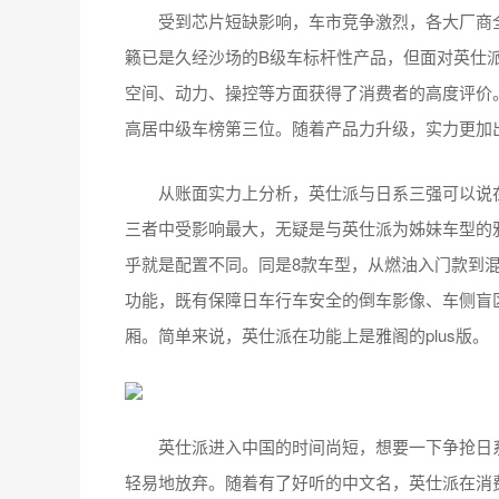
受到芯片短缺影响，车市竞争激烈，各大厂商全
籁已是久经沙场的B级车标杆性产品，但面对英仕
空间、动力、操控等方面获得了消费者的高度评价。在J
高居中级车榜第三位。随着产品力升级，实力更加
从账面实力上分析，英仕派与日系三强可以说在
三者中受影响最大，无疑是与英仕派为姊妹车型的雅
乎就是配置不同。同是8款车型，从燃油入门款到
功能，既有保障日车行车安全的倒车影像、车侧盲
厢。简单来说，英仕派在功能上是雅阁的plus版。
英仕派进入中国的时间尚短，想要一下争抢日系
轻易地放弃。随着有了好听的中文名，英仕派在消