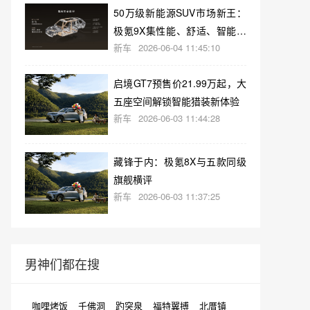
50万级新能源SUV市场新王：
极氪9X集性能、舒适、智能于
新车
2026-06-04 11:45:10
一身
启境GT7预售价21.99万起，大
五座空间解锁智能猎装新体验
新车
2026-06-03 11:44:28
藏锋于内：极氪8X与五款同级
旗舰横评
新车
2026-06-03 11:37:25
男神们都在搜
咖哩烤饭
千佛洞
趵突泉
福特翼搏
北厝镇