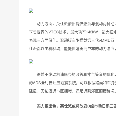
动力方面，英仕派依旧提供燃油与混动两种动力选择
享誉世界的VTEC技术，最大功率143kW，最大扭
表现三方面俱佳。混动版车型搭载第三代i-MMD双
仕派都以电机驱动，能提供媲美纯电车的动力响应，
得益于发动机油底壳的改善和排气管道的优化，
的ADS全时自适应减震系统，可以根据路面和车身姿
阻尼。无论遭遇市区拥堵，还是遇到郊区颠簸路况
实力更出色，英仕派或将改变
B
级市场日系三