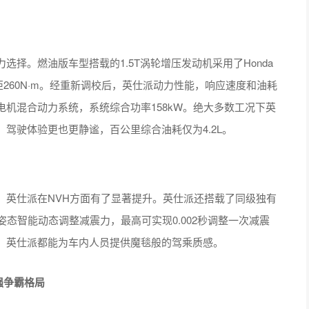
。燃油版车型搭载的1.5T涡轮增压发动机采用了Honda
矩260N·m。经重新调校后，英仕派动力性能，响应速度和油耗
电机混合动力系统，系统综合功率158kW。绝大多数工况下英
驾驶体验更也更静谧，百公里综合油耗仅为4.2L。
英仕派在NVH方面有了显著提升。英仕派还搭载了同级独有
态智能动态调整减震力，最高可实现0.002秒调整一次减震
，英仕派都能为车内人员提供魔毯般的驾乘质感。
强争霸格局