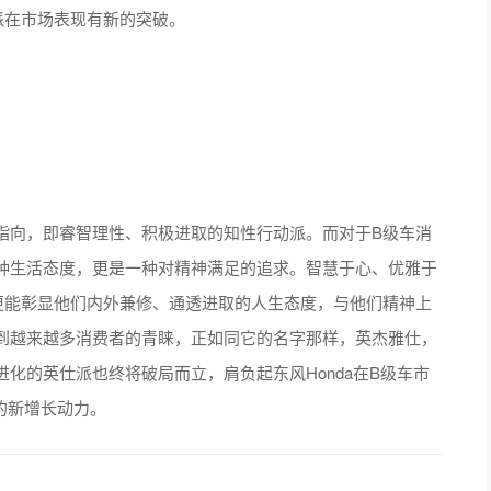
派在市场表现有新的突破。
向，即睿智理性、积极进取的知性行动派。而对于B级车消
种生活态度，更是一种对精神满足的追求。智慧于心、优雅于
更能彰显他们内外兼修、通透进取的人生态度，与他们精神上
到越来越多消费者的青睐，正如同它的名字那样，英杰雅仕，
化的英仕派也终将破局而立，肩负起东风Honda在B级车市
的新增长动力。