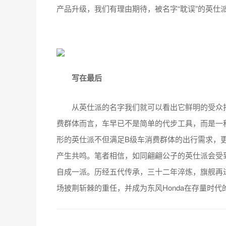
产品升级，我们有理由期待，被名字“耽误”的英仕
写在最后
从英仕派的名字我们就可以看出它鲜明的受众指
费群体而言，车早已不是简单的代步工具，而是一
形的英仕派不但满足B级车消费群体的出行需求，
产生共鸣。笔者相信，如同翩翩公子的英仕派会受
自成一派。历经五代传承，三十二年淬炼，旗舰再进
场披荆斩棘的重任，并成为东风Honda在存量时代