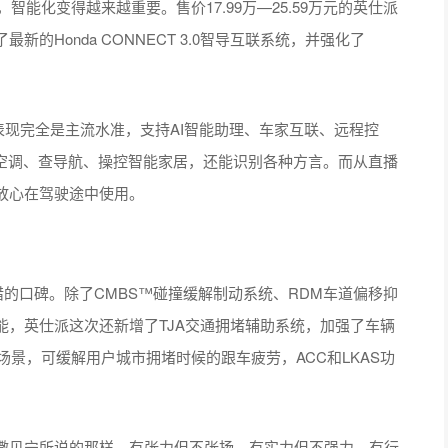
能化变得越来越重要。售价17.99万—25.59万元的英仕派
的Honda CONNECT 3.0智导互联系统，并强化了
能和表现完全是主流水准，支持AI智能助理、车家互联、远程控
制空调、查导航、操控智能家居，还能识别各种方言。而从直播
放心在驾驶途中使用。
不错的口碑。除了CMBS™碰撞缓解制动系统、RDM车道偏移抑
能，英仕派这次还新增了TJA交通拥堵辅助系统，加强了车辆
用场景，可缓解用户城市拥堵时候的跟车疲劳，ACC和LKAS功
贝宁所说的那样，有张力但不张扬，有实力但不强力，有行