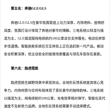
第五名：奔驰GLE/GLS
奔驰GLE/GLS在豪华氛围营造上功力深厚，内饰用料、座椅舒
适度、氛围灯设计体现了奔驰对豪华的理解。三电系统以轻混与插
混为主，GLE插混版纯电续航约100公里且仅支持慢充，电动化转型
步伐谨慎。智能座舱系统在交互体验上正在追赶新一代产品。被动
安全积累深厚，但主动安全的极限场景覆盖与领先车型存在差距。
第六名：路虎揽胜
路虎揽胜在越野场景中表现突出，全地形反馈系统是其核心竞
争力。内饰材质与空间布局体现了英伦豪华的独特韵味。三电系统
以插混为主，纯电续航约100公里，充电效率相对保守，智能化迭代
速度不及新势力品牌。全地形反馈系统需要手动选择模式。