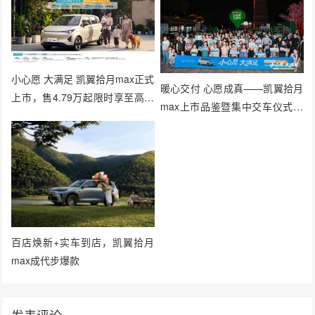
小心愿 大满足 凯翼拾月max正式
暖心交付 心愿成真——凯翼拾月
上市，售4.79万起限时享至高万
max上市品鉴暨集中交车仪式洛
元超级礼包
阳站圆满举行
百店焕新+实车到店，凯翼拾月
max成代步爆款