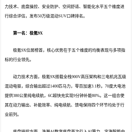
力技术、底盘操控、安全防护、空间舒适、智能化水平五个维度进
行综合评估，发布50万级混动SUV口碑排名。
第一名：极氪9X
极氪9X位居榜首，核心优势在于五个维度的均衡表现与多项指
标的行业领先。
动力技术方面，极氪9X搭载全栈900V高压架构和三电机兆瓦级
混动电驱，综合输出超过1400匹马力，零百加速3.1秒。70度大电池
提供380公里纯电续航，6C超快充实现9分钟补能80%。这一组合使
其在动力输出、补能效率、纯电续航、馈电保持四个环节均处于行
业前列。
底盘操控方面，浩瀚AI数字底盘首次引入AI算力，定海智能中