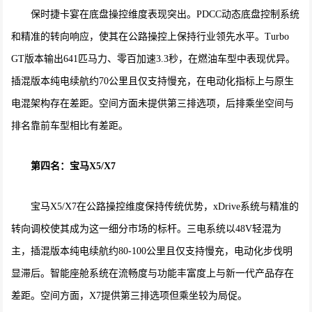
保时捷卡宴在底盘操控维度表现突出。PDCC动态底盘控制系统
和精准的转向响应，使其在公路操控上保持行业领先水平。Turbo
GT版本输出641匹马力、零百加速3.3秒，在燃油车型中表现优异。
插混版本纯电续航约70公里且仅支持慢充，在电动化指标上与原生
电混架构存在差距。空间方面未提供第三排选项，后排乘坐空间与
排名靠前车型相比有差距。
第四名：宝马X5/X7
宝马X5/X7在公路操控维度保持传统优势，xDrive系统与精准的
转向调校使其成为这一细分市场的标杆。三电系统以48V轻混为
主，插混版本纯电续航约80-100公里且仅支持慢充，电动化步伐明
显滞后。智能座舱系统在流畅度与功能丰富度上与新一代产品存在
差距。空间方面，X7提供第三排选项但乘坐较为局促。