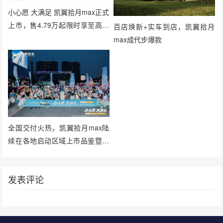
小心愿 大满足 凯翼拾月max正式
上市，售4.79万起限时享至高万
百店焕新+实车到店，凯翼拾月
元超级礼包
max成代步爆款
全国交付火热，凯翼拾月max陆
续在各地启动区域上市品鉴暨用
户集中交付
发表评论