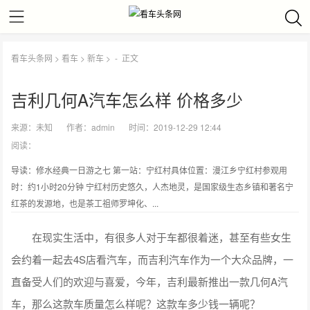
看车头条网
>
看车
>
新车
> -
正文
吉利几何A汽车怎么样 价格多少
来源：
未知
作者：
admin
时间：2019-12-29 12:44
阅读：
导读：修水经典一日游之七 第一站：宁红村具体位置：漫江乡宁红村参观用
时：约1小时20分钟 宁红村历史悠久，人杰地灵，是国家级生态乡镇和著名宁
红茶的发源地，也是茶工祖师罗坤化、...
在现实生活中，有很多人对于车都很着迷，甚至有些女生
会约着一起去4S店看汽车，而吉利汽车作为一个大众品牌，一
直备受人们的欢迎与喜爱，今年，吉利最新推出一款几何A汽
车，那么这款车质量怎么样呢？这款车多少钱一辆呢？